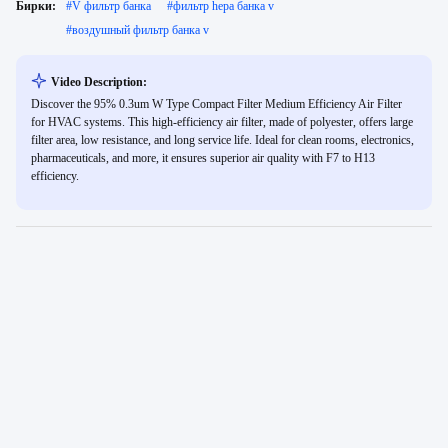
Бирки:
#
V фильтр банка
#
фильтр hepa банка v
#
воздушный фильтр банка v
Video Description:
Discover the 95% 0.3um W Type Compact Filter Medium Efficiency Air Filter
for HVAC systems. This high-efficiency air filter, made of polyester, offers large
filter area, low resistance, and long service life. Ideal for clean rooms, electronics,
pharmaceuticals, and more, it ensures superior air quality with F7 to H13
efficiency.