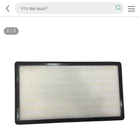
2
/
3