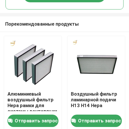
Порекомендованные продукты
Дом
Алюминиевый
Воздушный фильтр
воздушный фильтр
ламинарной подачи
Hepa рамки для
H13 H14 Hepa
Продукты
системы вентиляции
Отправить запрос
Отправить запрос
Видео