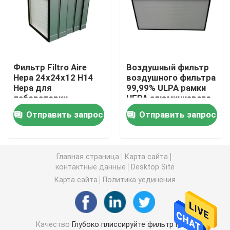
Воздушный фильтр будочки краски
Воздушный фильтр сумки
Фильтр Filtro Aire
Воздушный фильтр
Hepa 24x24x12 H14
воздушного фильтра
Hepa для
99,99% ULPA рамки
Воздушный фильтр HEPA
лаборатории
HEPA алюминиевого
сплава
Отправить запрос
Отправить запрос
Воздушный фильтр HVAC
Фильтр уплотнения HEPA геля
Главная страница
Карта сайта
контактные данные
Desktop Site
Карта сайта
Политика уединения
Высокотемпературный фильтр HEPA
V фильтр банка
Качество
Глубоко плиссируйте фильтр HEPA