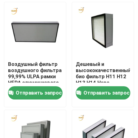
H13 волокна H14 для
клобука ламинарной
О нас
подачи
Путешествие фабрики
Проверка качества
Воздушный фильтр
Дешевый и
воздушного фильтра
высококачественный
Спросите цитату
99,99% ULPA рамки
био фильтр H11 H12
HEPA алюминиевого
H13 H14 Hepa
сплава
Отправить запрос
Отправить запрос
Глубоко плиссируйте фильтр HEPA
Pre воздушный фильтр
Блок FFU