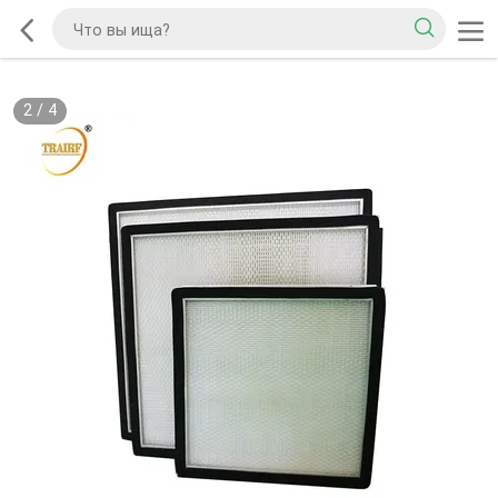
2
/
4