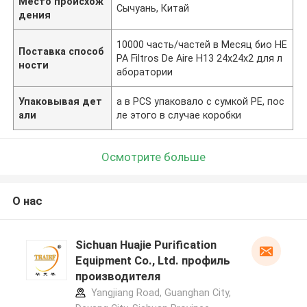
Место происхож
Сычуань, Китай
дения
10000 часть/частей в Месяц био HE
Поставка способ
PA Filtros De Aire H13 24x24x2 для л
ности
аборатории
Упаковывая дет
a в PCS упаковало с сумкой PE, пос
али
ле этого в случае коробки
Осмотрите больше
О нас
Sichuan Huajie Purification
Equipment Co., Ltd. профиль
производителя
Yangjiang Road, Guanghan City,