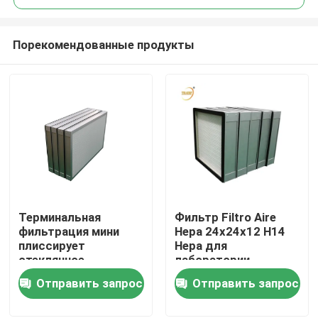
Порекомендованные продукты
Терминальная
Фильтр Filtro Aire
Дом
фильтрация мини
Hepa 24x24x12 H14
плиссирует
Hepa для
стеклянное -
лаборатории
Продукты
воздушный фильтр
Отправить запрос
Отправить запрос
панели HEPA
средств массовой
Видео
информации фильтра