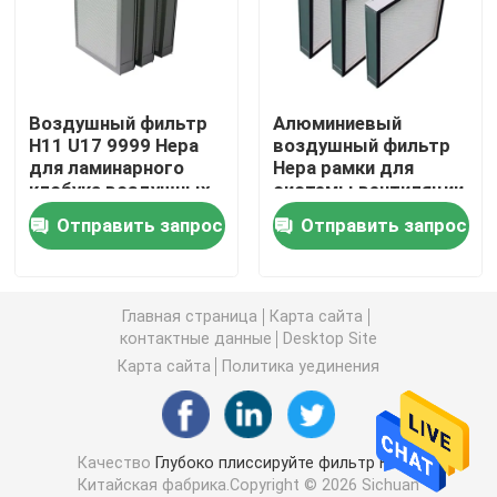
Воздушный фильтр будочки краски
Воздушный фильтр
Алюминиевый
Воздушный фильтр сумки
H11 U17 9999 Hepa
воздушный фильтр
для ламинарного
Hepa рамки для
клобука воздушных
системы вентиляции
Воздушный фильтр HEPA
потоков
Отправить запрос
Отправить запрос
Воздушный фильтр HVAC
Главная страница
Карта сайта
Фильтр уплотнения HEPA геля
контактные данные
Desktop Site
Карта сайта
Политика уединения
Высокотемпературный фильтр HEPA
Качество
Глубоко плиссируйте фильтр HEPA
V фильтр банка
Китайская фабрика.Copyright © 2026 Sichuan