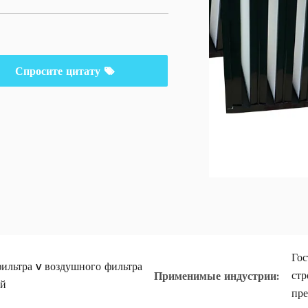
Спросите цитату
Гос
ильтра v воздушного фильтра
стр
Применимые индустрии:
ый
пре