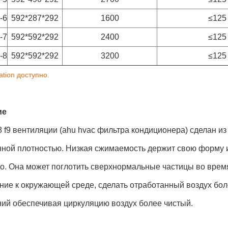
-6
592*287*292
1600
≤125
-7
592*592*292
2400
≤125
-8
592*592*292
3200
≤125
ation доступно.
ие
8 f9 вентиляции (ahu hvac фильтра кондиционера) сделан из
нной плотностью. Низкая сжимаемость держит свою форму 
о. Она может поглотить сверхнормальные частицы во врем
ние к окружающей среде, сделать отработанный воздух бол
ий обеспечивая циркуляцию воздух более чистый.