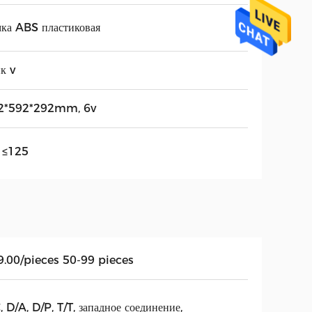
ка ABS пластиковая
к v
2*592*292mm, 6v
 ≤125
9.00/pieces 50-99 pieces
, D/A, D/P, T/T, западное соединение,