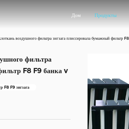
Дом
Продукты
лоткань воздушного фильтра зигзага плиссировала бумажный фильтр F8
ушного фильтра
фильтр F8 F9 банка v
р F8 F9 зигзага