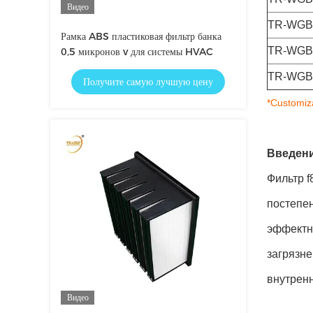
Видео
TR-WGB
Рамка ABS пластиковая фильтр банка
TR-WGB
0,5 микронов v для системы HVAC
TR-WGB
Получите самую лучшую цену
*Customiz
Введен
Фильтр f
постепе
эффектн
загрязне
внутренн
Видео