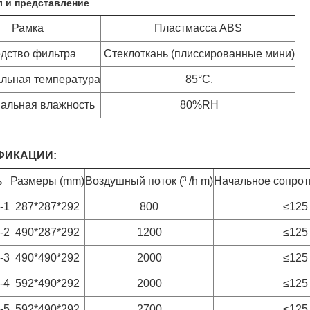
 и представление
Рамка
Пластмасса ABS
дство фильтра
Стеклоткань (плиссированные мини)
льная температура
85°C.
альная влажность
80%RH
ФИКАЦИИ:
ь
Размеры (mm)
Воздушный поток (³ /h m)
Начальное сопрот
-1
287*287*292
800
≤125
-2
490*287*292
1200
≤125
-3
490*490*292
2000
≤125
-4
592*490*292
2000
≤125
-5
592*490*292
2700
≤125