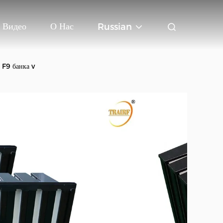
Видео
О Нас
Russian
 F9 банка v