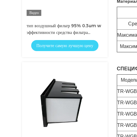
Материал
Видео
Сре
тип воздушный фильтр 95% 0.3um w
эффективности средства фильтра
Максима
компакта для системы HVAC
Получите самую лучшую цену
Максим
СПЕЦИ
Модел
TR-WGB
TR-WGB
TR-WGB
TR-WGB
TR-WGB