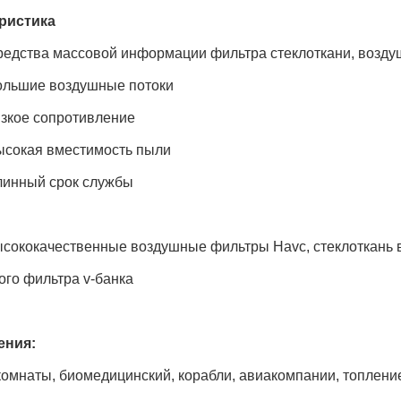
ристика
едства массовой информации фильтра стеклоткани, возду
ьшие воздушные потоки
кое сопротивление
окая вместимость пыли
нный срок службы
кокачественные воздушные фильтры Havc, стеклоткань во
ого фильтра v-банка
ения:
омнаты, биомедицинский, корабли, авиакомпании, топление