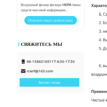
Воздушный фильтр фильтра HEPA банка
Характе
средств массовой информации
1.
Ср
24x24x12 v Microfine пластиковой
Получите самую лучшую цену
рамки ABS стеклянный
2. Бол
3. низ
4. Выс
СВЯЖИТЕСЬ МЫ
5. Дли
86-13882185117-8:30-17:30
6. высо
trairf@163.com
воздушн
Контакт теперь
Примен
Чистые к