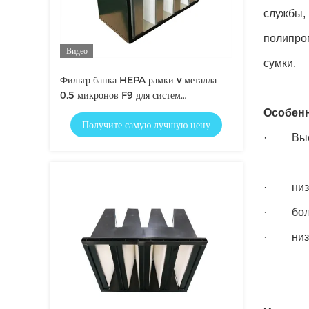
службы, 
полипро
Видео
сумки.
Фильтр банка HEPA рамки v металла
0,5 микронов F9 для систем
кондиционирования воздуха
Особенн
Получите самую лучшую цену
· Высок
· низко
· больш
· низки