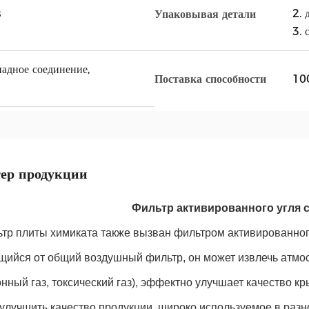
s
2. 
Упаковывая детали
3. 
ападное соединение,
10
Поставка способности
ер продукции
Фильтр активированного угля 
тр плиты химиката также вызван фильтром активированног
ийся от общий воздушный фильтр, он может извлечь атмос
нный газ, токсический газ), эффектно улучшает качество кр
улучшить качество продукции, широко используемое в раз