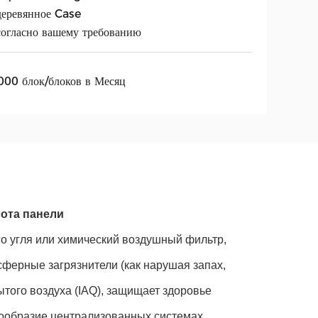
деревянное Case
согласно вашему требованию
000 блок/блоков в Месяц
сота панели
о угля или химический воздушный фильтр,
ферные загрязнители (как нарушая запах,
ытого воздуха (IAQ), защищает здоровье
нообразие централизованных системах