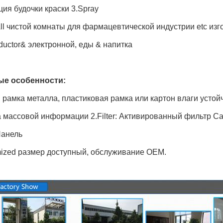
ия будочки краски 3.Spray
ll чистой комнаты для фармацевтической индустрии etc из
uctor& электронной, еды & напитка
е особенности:
 рамка металла, пластиковая рамка или картон влаги усто
 массовой информации 2.Filter: Активированный фильтр C
Панель
mized размер доступный, обслуживание OEM.