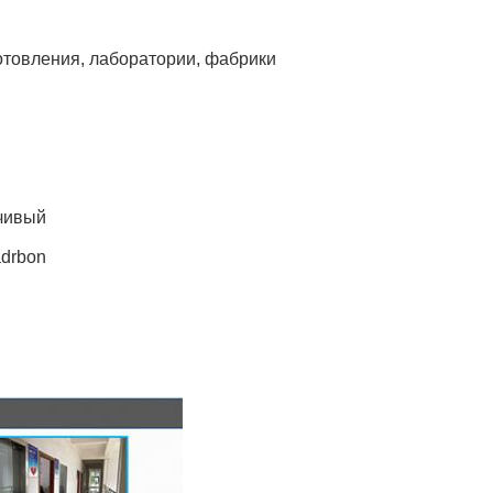
готовления, лаборатории, фабрики
йчивый
adrbon