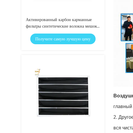
Активированный карбон карманные
фильтры синтетические волокна мешок
воздушный фильтр с алюминиевым
Получите самую лучшую цену
каркасом
Воздушн
главный
2. Друго
вся чист