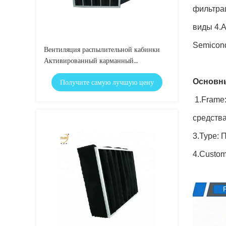
фильтрац
виды 4.A
Semicond
Вентиляция распылительной кабинки
Активированный карманный
углеродный воздушный фильтр для
Основны
Получите самую лучшую цену
фильтрации вентилятора чистой
комнаты
1.Frame:
средства
3.Type: 
4.Custo