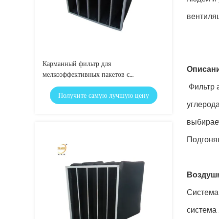
вентиля
Карманный фильтр для
Описан
мелкоэффективных пакетов с
активированным углеродом для
Фильтр а
Получите самую лучшую цену
удаления запахов
углерода
выбирает
Подгоня
Воздуш
Система
система 