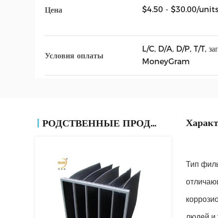
$4.50 - $30.00/unit
Цена
L/C, D/A, D/P, T/T, з
Условия оплаты
MoneyGram
Характ
РОДСТВЕННЫЕ ПРОДУКТЫ
Тип филь
отличающ
коррозио
людей и 