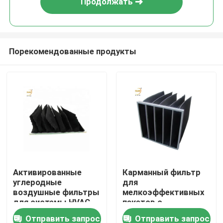
Продолжать
Порекомендованные продукты
Дом
Активированные
Карманный фильтр
углеродные
для
Продукты
воздушные фильтры
мелкоэффективных
для системы HVAC
пакетов с
или ламинарной
активированным
Отправить запрос
Отправить запрос
Видео
капоты
углеродом для