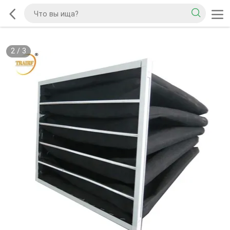
2
/
3