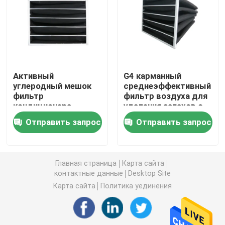
Воздушный фильтр будочки краски
Воздушный фильтр сумки
Активный
G4 карманный
углеродный мешок
среднеэффективный
Воздушный фильтр HEPA
фильтр
фильтр воздуха для
кондиционера
удаления запахов с
воздуха фильтр
активированным
Воздушный фильтр HVAC
Отправить запрос
Отправить запрос
сетка фильтр
углеродом Hvac
Фильтр уплотнения HEPA геля
Главная страница
Карта сайта
контактные данные
Desktop Site
Высокотемпературный фильтр HEPA
Карта сайта
Политика уединения
V фильтр банка