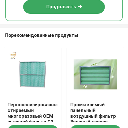
Продолжать
Порекомендованные продукты
Дом
Персонализированный
Промываемый
Продукты
стираемый
панельный
многоразовый OEM
воздушный фильтр
пылевой фильтр G3
Зеленый хлопок-
Видео
G4 Merv8 воздушный
медийный фильтр