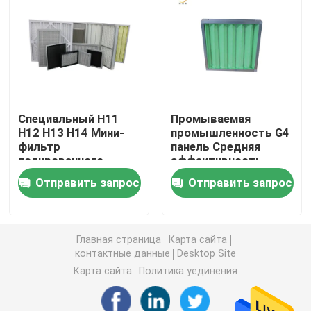
Воздушный фильтр будочки краски
Воздушный фильтр сумки
Специальный H11
Промываемая
Воздушный фильтр HEPA
H12 H13 H14 Мини-
промышленность G4
фильтр
панель Средняя
полированного
эффективность
Воздушный фильтр HVAC
активированного
предвоздушный
Отправить запрос
Отправить запрос
углерода для
фильтр для HVAC
фильтрующей печи
пылесоса
Фильтр уплотнения HEPA геля
Главная страница
Карта сайта
контактные данные
Desktop Site
Высокотемпературный фильтр HEPA
Карта сайта
Политика уединения
V фильтр банка