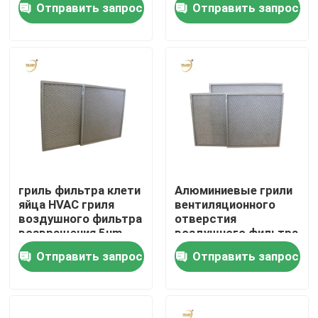
Отправить запрос
Отправить запрос
фильтр плитный
для ламинарной
предварительный
капоты
О нас
фильтр для AC /
HVAC
Путешествие фабрики
Проверка качества
Спросите цитату
гриль фильтра клети
Алюминиевые грили
яйца HVAC гриля
вентиляционного
воздушного фильтра
отверстия
Глубоко плиссируйте фильтр HEPA
возвращения 5um
воздушного фильтра
HVAC AC рамки для
Отправить запрос
Отправить запрос
блока AHU
Pre воздушный фильтр
Блок FFU