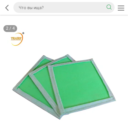
2
/
4