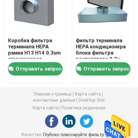
Воздушный фильтр будочки краски
Воздушный фильтр сумки
Коробка фильтра
фильтр терминала
терминала HEPA
HEPA кондиционера
рамки H13 H14 0.3um
блока фильтра
Воздушный фильтр HEPA
алюминиевая
вентилятора 0.3u
складывая для
для комнаты
Отправить запрос
Отправить запрос
чистой комнаты
лаборатории чистой
Воздушный фильтр HVAC
Фильтр уплотнения HEPA геля
Главная страница
Карта сайта
контактные данные
Desktop Site
Карта сайта
Политика уединения
Высокотемпературный фильтр HEPA
V фильтр банка
Качество
Глубоко плиссируйте фильтр HEPA