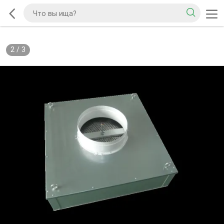
2
/
3