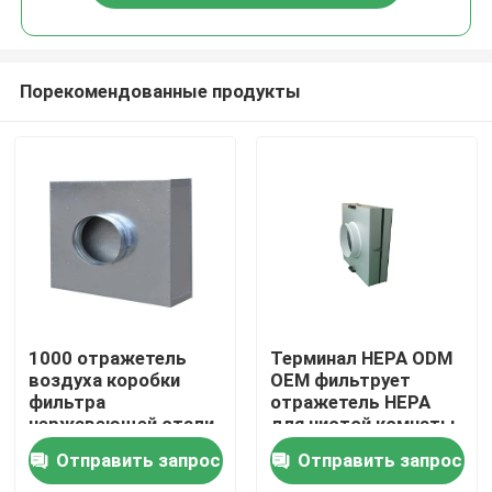
Порекомендованные продукты
Дом
1000 отражетель
Терминал HEPA ODM
воздуха коробки
OEM фильтрует
фильтра
отражетель HEPA
Продукты
нержавеющей стали
для чистой комнаты
HEPA класса 304 для
Отправить запрос
Отправить запрос
чистой комнаты
Видео