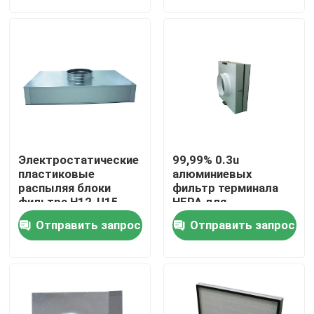
О нас
Путешествие фабрики
Проверка качества
Электростатические
99,99% 0.3u
Спросите цитату
пластиковые
алюминиевых
распыляя блоки
фильтр терминала
фильтра H12-U15
HEPA для
терминала HEPA
кондиционирования
Глубоко плиссируйте фильтр HEPA
Отправить запрос
Отправить запрос
воздуха
Pre воздушный фильтр
Блок FFU