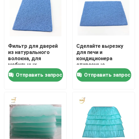
О нас
Путешествие фабрики
Фильтр для дверей
Сделайте вырезку
из натурального
для печи и
Проверка качества
волокна, для
кондиционера
мобильных,
стираемые
изготовленных и
полиэстерные
Отправить запрос
Отправить запрос
Спросите цитату
модульных домов,
волосы
синий
Глубоко плиссируйте фильтр HEPA
Pre воздушный фильтр
Блок FFU