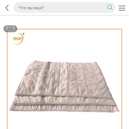
2
/
3