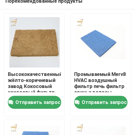
Порекомендованные продукты
Высококачественный
Промываемый Merv8
жёлто-коричневый
HVAC воздушный
завод Кокосовый
фильтр печь фильтр
кокосовый фильтр
свиньи волосы
Дом
воздуха
фильтр СМИ
Отправить запрос
Отправить запрос
натуральный
продукт для краски
Продукты
Видео